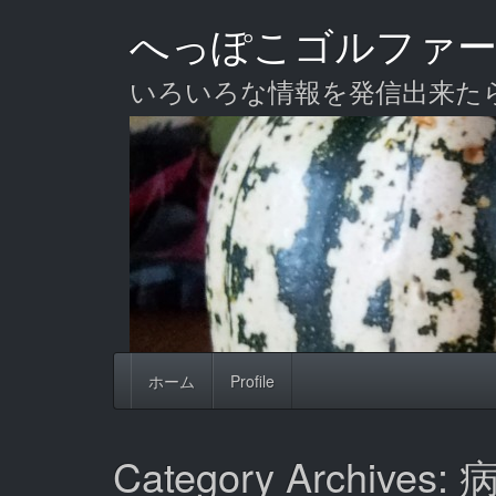
Skip
へっぽこゴルファ
to
main
content
いろいろな情報を発信出来た
ホーム
Profile
Category Archive