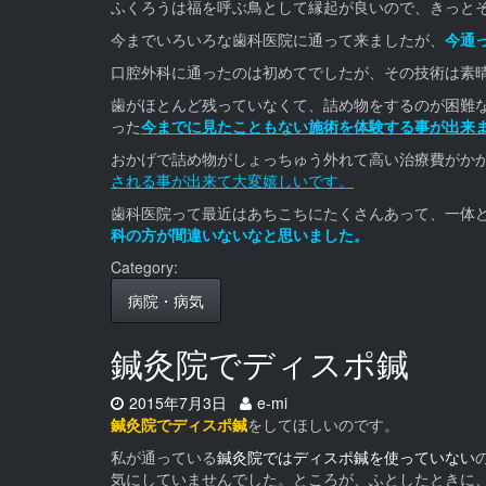
ふくろうは福を呼ぶ鳥として縁起が良いので、きっと
今までいろいろな歯科医院に通って来ましたが、
今通
口腔外科に通ったのは初めてでしたが、その技術は素
歯がほとんど残っていなくて、詰め物をするのが困難
った
今までに見たこともない施術を体験する事が出来
おかげで詰め物がしょっちゅう外れて高い治療費がか
される事が出来て大変嬉しいです。
歯科医院って最近はあちこちにたくさんあって、一体
科の方が間違いないなと思いました。
Category:
病院・病気
鍼灸院でディスポ鍼
Date:
Author:
2015年7月3日
e-mi
鍼灸院でディスポ鍼
をしてほしいのです。
私が通っている
鍼灸院ではディスポ鍼を使っていない
気にしていませんでした。ところが、ふとしたときに