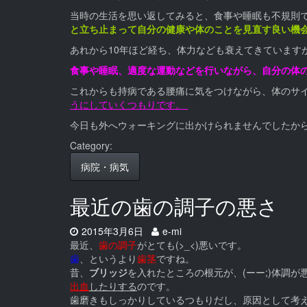
当時の生活を思い返してみると、食事や睡眠も不規則
と立ち止まって自分の健康や体のことを
見直す良い機
あれから10年ほど経ち、体力なども衰えてきています
食事や睡眠、適度な運動などを行いながら、
自分の体
これからも持病である腰痛に気をつけながら、体のサ
うにしていくつもりです。
今日も外へウォーキングに出かけられませんでしたか
Category:
病院・病気
最近の歯の調子の悪さ
Date:
Author:
2015年3月6日
e-mi
最近、
歯の調子
がとても(>_<)悪いです。
歯
、というより
歯茎
ですね。
昔、
ブリッジ
を入れたところの根元が、(ーー;)体調が
出血
したりする
のです。
歯磨きもしっかりしているつもりだし、原因として考