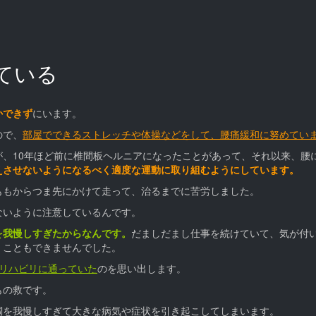
ている
かできず
にいます。
ので、
部屋でできるストレッチや体操などをして、腰痛緩和に努めてい
、10年ほど前に椎間板ヘルニアになったことがあって、それ以来、腰
えさせないようになるべく
適度な運動に取り組むようにしています。
ももからつま先にかけて走って、治るまでに苦労しました。
ないように注意しているんです。
を
我慢しすぎたからなんです。
だましだまし仕事を続けていて、気が付
くこともできませんでした。
リハビリに通っていた
のを思い出します。
もの救です。
調を我慢しすぎて大きな病気や症状を引き起こしてしまいます。