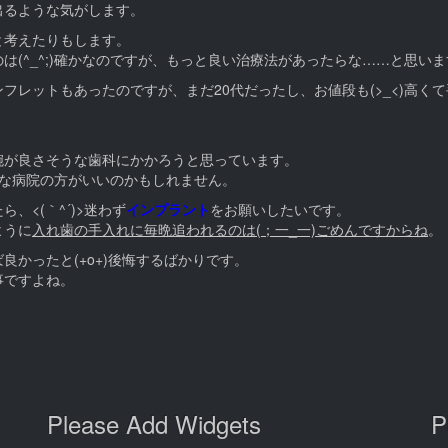
出るような気がします。
と考えたりもします。
は(^_^;)確かなのですが、もっと良い治療法があったらな……と思いま
レットもあったのですが、まだ20代だったし、お値段も(>_<)高く
腕が良さそうな歯科にかかろうと思っています。
きな病院の方がいいのかもしれません。
<(｀^´)>迷わず
インプラント
をお願いしたいです。
ように
入れ歯の手入れに毎晩追われるのは(；一_一)ごめんですからね
。
かったと(+o+)後悔するばかりです。
事ですよね。
Please Add Widgets
P