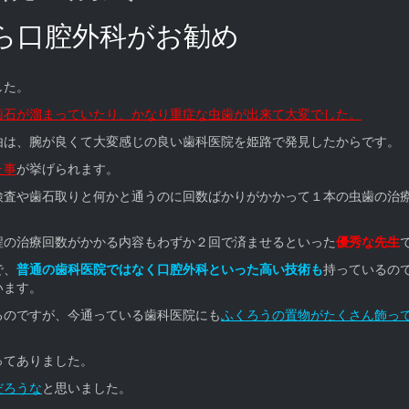
ら口腔外科がお勧め
した。
歯石が溜まっていたり、かなり重症な虫歯が出来て大変でした。
由は、腕が良くて大変感じの良い歯科医院を姫路で発見したからです。
た事
が挙げられます。
検査や歯石取りと何かと通うのに回数ばかりがかかって１本の虫歯の治
程の治療回数がかかる内容もわずか２回で済ませるといった
優秀な先生
で、
普通の歯科医院ではなく口腔外科といった高い技術も
持っているの
います。
るのですが、今通っている歯科医院にも
ふくろうの置物がたくさん飾っ
ってありました。
だろうな
と思いました。