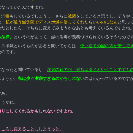
になっていたんですよね。
、
消毒
もしているでしょうし、さらに
滅菌
をしていると思うし、そうや
は、
私が通う鍼灸院でディスポ鍼を使ってくれたらいいのになあ
と思っ
のだとしたら、そちらに変えてみようかなあとも考えているんですよね
る法律」
というのがあって、鍼の消毒が義務づけられているそうなので
ィスポ鍼というものがあると聞いてからは、
使い捨ての鍼の方が安心で
たのです。
になったと聞いているし、
注射の針の回し射ちはダメということですも
しょうが、
私は少々潔癖すぎるのかもしれない
のはわかっているのです
なあ。
ょうかね。
通りにしてくれるかもしれないですよね。
。
ところに変えることにしようっと。