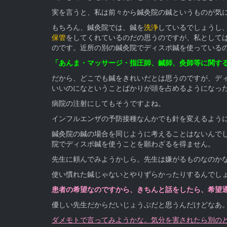
実を言うと、私は前々から鍼灸院の鍼というものが気
もちろん、鍼灸院では、鍼を
洗浄
しているでしょうし
保管
をしてくれているのだの思うのですが、私として
のです。近所の別の鍼灸院でディスポ鍼を使っている
「あんま・マッサージ・指圧師、鍼師、灸師等に関す
だから、どこでも鍼をきれいだとは思うのですが、デ
いいのになということばかりが頭を占めるようになっ
病院の注射にしてもそうですよね。
インフルエンザの予防接種なんかでも針を変えるよう
鍼灸院の鍼の場合を同じように考えることはないんで
院でディスポ鍼を使うことを願わざるを得ません。
先生に頼んでみようかしら。先生は嫌がるものなのか
使い慣れた鍼じゃないとやりずらかったりするんでし
患者の希望なのですから、きちんと話をしたら、
希望
優しい先生だからだいじょうぶだと思うんだけどなあ
ダメモトで言ってみようかな。気分を害されたら別の