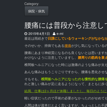
Category:
病院・病気
腰痛には普段から注意し
Date:
Author:
2015年4月1日
e-mi
最近は雨続きで
日課にしているウォーキングがなかな
そのせいか、持病でもある
腰痛
が少し気になっている
腰痛にあまり神経質になるのも良くないとは思いますが
かけないように注意していますし、
腰周りの筋肉を衰
椎間板ヘルニアになった時には激痛のような痛みが太
あんな痛みはもうこりごりですから、腰痛を悪化させ
そもそも、
椎間板ヘルニアになったのも慢性的な腰痛
れと激しい痛みが足に走るようになって、まともに歩
結局、仕事は2ヶ月ほど休職しましたし、
毎日のように
軽い症状だったので手術の必要がなかったのがせめて
人間は体が資本だとよく言いますが、ちょっとした不