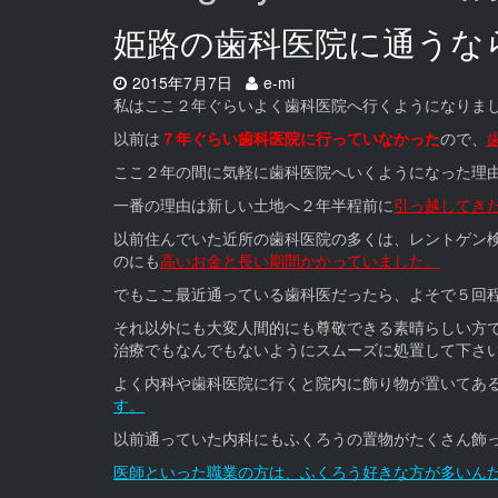
姫路の歯科医院に通うな
Date:
Author:
2015年7月7日
e-mi
私はここ２年ぐらいよく歯科医院へ行くようになりま
以前は
７年ぐらい歯科医院に行っていなかった
ので、
ここ２年の間に気軽に歯科医院へいくようになった理
一番の理由は新しい土地へ２年半程前に
引っ越してき
以前住んでいた近所の歯科医院の多くは、レントゲン
のにも
高いお金と長い期間かかっていました。
でもここ最近通っている歯科医だったら、よそで５回
それ以外にも大変人間的にも尊敬できる素晴らしい方
治療でもなんでもないようにスムーズに処置して下さ
よく内科や歯科医院に行くと院内に飾り物が置いてあ
す。
以前通っていた内科にもふくろうの置物がたくさん飾
医師といった職業の方は、ふくろう好きな方が多いん