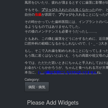
風邪をひいたり、疲れが溜まるとすぐに歯茎に影響が
そもそも、
ブリッジ
を入れたのも良くなかった
のか、
自分の
虫歯
が原因で、
ブリッジ
を入れることになったの
その時かかっていた歯科医院には、インプラントのパンフ
るようなものではありませんでした。
その後のメンテナンスも必要そうだったし……。
ともあれ、この痛む歯茎をどうにかするために、近日
口腔外科の範疇になるかもしれないので、(・_・;)大
もし、そこで入れ歯を勧められることになってしまったら、
もう既に若くはないとはいえ、うちの両親や祖父母の
今では、ただただ若いときにちゃんと手入れしておけば良
お金がいくらかかろうが、ちゃんと食べられる方が大
本当に、
(>_<)歯は大切にしなければいけません
ね。
Category:
病院・病気
Please Add Widgets