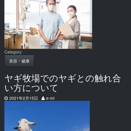
Category:
美容・健康
ヤギ牧場でのヤギとの触れ合
い方について
Date:
Author:
2021年2月15日
e-mi