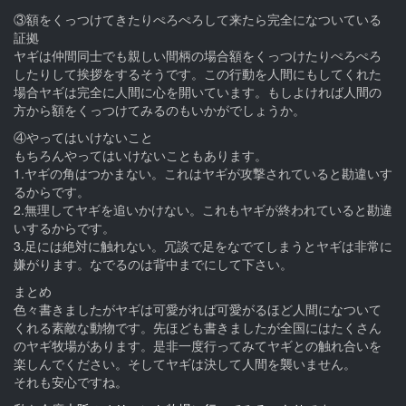
③額をくっつけてきたりぺろぺろして来たら完全になついている
証拠
ヤギは仲間同士でも親しい間柄の場合額をくっつけたりぺろぺろ
したりして挨拶をするそうです。この行動を人間にもしてくれた
場合ヤギは完全に人間に心を開いています。もしよければ人間の
方から額をくっつけてみるのもいかがでしょうか。
④やってはいけないこと
もちろんやってはいけないこともあります。
1.ヤギの角はつかまない。これはヤギが攻撃されていると勘違いす
るからです。
2.無理してヤギを追いかけない。これもヤギが終われていると勘違
いするからです。
3.足には絶対に触れない。冗談で足をなでてしまうとヤギは非常に
嫌がります。なでるのは背中までにして下さい。
まとめ
色々書きましたがヤギは可愛がれば可愛がるほど人間になついて
くれる素敵な動物です。先ほども書きましたが全国にはたくさん
のヤギ牧場があります。是非一度行ってみてヤギとの触れ合いを
楽しんでください。そしてヤギは決して人間を襲いません。
それも安心ですね。