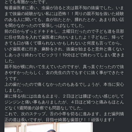
とても有難かったです。
毎週歯医者に通い、虫歯が治ると次は親不知の抜歯でした。いま
まで抜歯の経験がない私には恐怖！！周りの親不知を抜いた経験
のある人に聞いても、血が出たとか、腫れたとか、あまり良い話
を聞かなかったので緊張しっぱなしでした。
前の日からずっとドキドキし、土曜日だったので子ども達を旦那
に任せ気合を入れて歯医者に向かいましたよ！子どもに、帰って
きても口が痛くて喋られないかもしれないと何度も言ってから。
いざ歯医者に行き、麻酔をされ、抜歯が始まると意外と痛くない
しあっさり終わってビックリ！10分ほどで終わってしまい驚きま
した。
親不知が横に向いて生えていたのですが、真っ直ぐだったので抜
きやすかったらしく、女の先生の力でもすぐに抜く事ができたそ
うです。
上の歯だったので痛くなかったのもあるでしょうが、本当に安心
しました。
家に帰る頃には出血も止まり、２日ほどは腫ぼったい感じがして
ジンジンと痛い事もありましたが、４日ほど経つと痛みもほとん
どなく1週間後の診察でも問題なしでした。
これで、次のステップ。舌の小帯を切るに進みます。まだ歯列矯
正の道は長いですが、目指せ綺麗な歯並び！！頑張ります！