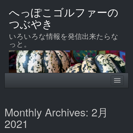
Skip
へっぽこゴルファーの
to
main
つぶやき
content
いろいろな情報を発信出来たらな
っと。
Toggle
Toggle
navigation
navigati
Monthly Archives: 2月
2021