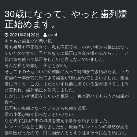
30歳になって、やっと歯列矯
正始めます。
Date:
Author:
2021年2月22日
e-mi
もともと歯並びが悪い私。
母も祖母も不正咬合で、私も不正咬合。小さい頃から気にはなっ
ていたのですが、子どもなりに矯正はお金が掛かるから、、、と
親に気を使って矯正をしたいと言えないでいました。
そんな私も結婚し、子どもが2人。
そして下の子もついに幼稚園に入って時間ができ始めた頃、下の
前歯の一本が前に出てきて歯茎が腫れ始めてしまいました。歯医
者に行くと、このままだといずれ前に出ている歯が抜けてしまう
と言われ、歯列矯正を決意しました。
しかし、いざ矯正をしたいと相談し、色々調べてもらうと虫歯が
数本。
親不知が虫歯になっているから抜歯が必要。
舌の小帯が短く切らないといけない。
など先ずは口の中の環境を整える事から始まりました。
レントゲンなども撮りましたが、最新のレントゲンの機材がある
歯科医だったので、口に物が入るとすぐ吐きそうになる私には、