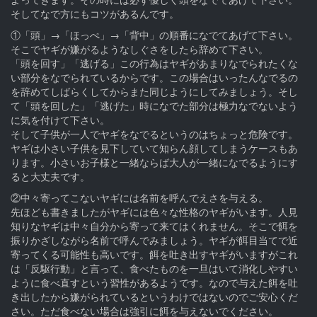
そしてなで方にもコツがあるんです。
①「頭」→「ほっぺ」→「背中」の順番になでてあげて下さい。
そこでヤギが嫌がるようなしぐさをしたら辞めて下さい。
「頭を回す」「逃げる」この行為はヤギがあまりなでられたくな
い部分をなでられているからです。この場合はいったんなでるの
を辞めてしばらくしてからまた同じようにしてみましょう。そし
て「頭を回した」「逃げた」時になでた部分は極力なでないよう
に気を付けて下さい。
そして子供が一人でヤギをなでるというのはちょっと危険です。
ヤギは小さい子供を見下していて知らん顔してしまうケースもあ
ります。小さいお子様と一緒ならば大人が一緒になでるようにす
ると大丈夫です。
②中々寄ってこないヤギには名前を呼んでえさを与える。
先ほども書きましたがヤギには色々な性格のヤギがいます。人見
知りなヤギは中々自分から寄って来てはくれません。そこで餌を
振りかざしながら名前で呼んでみましょう。ヤギが餌目当てで近
寄ってくる可能性も高いです。餌を吐き出すヤギがいますがこれ
は「反駆行動」と言って、食べたものを一旦はいて消化しやすい
ように食べ直すという習性があるようです。なので与えた餌を吐
き出したから嫌がられているというわけではないのでご安心くだ
さい。ただ食べない場合は強引に餌を与えないでください。