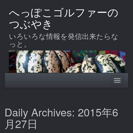
Skip
へっぽこゴルファーの
to
main
つぶやき
content
いろいろな情報を発信出来たらな
っと。
Toggle
Toggle
navigation
navigati
Daily Archives: 2015年6
月27日