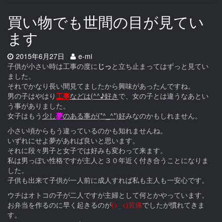
買い物でも世間の目が見てい
ます
Date:
Author:
2015年6月27日
e-mi
子供が小さい時は工事の度に
じっ
と立ち止まってはずっと見てい
ました。
それでかなり長い間見てましたから興味があったんですね。
男の子はやはり
工事
などは(^^♪好き
で、女の子とは違うなあとい
う事がありました。
女子はもう
少し
夢
のある事が(*^_^*)好
みなのかもしれません。
小さい頃からもう違っているのかも知れませんね。
いずれにせよ夢があれば良いと思います。
それに段々男子と女子では好みも変わって来ます。
私は男っぽい性格ですが主人と３０年近く付き合うことになりま
した。
子供も出来て子供が一人前に成人すれば私も主人も一安心です。
ウチはオトコの子が二人ですが主婦として何とかやっています。
お弁当を作るのに早く起きるのが
(>_<)苦痛
でしたが慣れてきま
す。