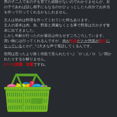
男の子二人で女の子を育てた経験がないのでわかりませんが、女
の子であれば話し相手にもなるのかひょっとしたら自分でお弁当
を作って行ってくれるかもしれません。
主人は初めは料理を作ってくれていた時もあります。
主人の基本は肉、魚、野菜と満遍なくとる事で野菜は欠かさず食
卓に出てきました。
しかし年齢が行ったのか最近は何もせずごろごろしています。
買い物には行ってくれるんですが、
肉が
半額
だとか惣菜が
割引
に
なっている
とか(^_^;)大きな声で電話してくるんです。
世間は思ったより狭く何処で見られたり＼(゜ロ＼)(／ロ゜)／聞か
れたりするか解りません。
(ーー;)注意、注意
ですね。