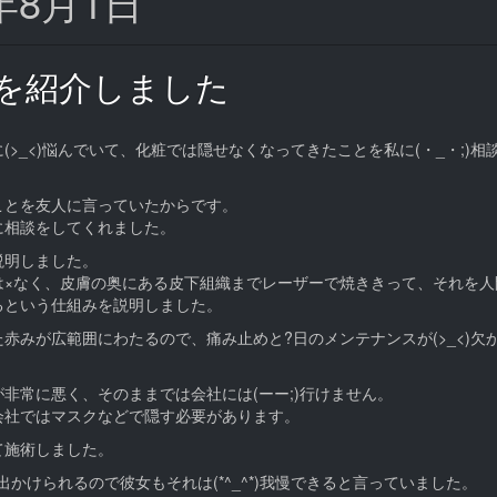
15年8月1日
を紹介しました
>_<)悩んでいて、化粧では隠せなくなってきたことを私に(・_・;)相
ことを友人に言っていたからです。
に相談をしてくれました。
説明しました。
は×なく、皮膚の奥にある皮下組織までレーザーで焼ききって、それを人
るという仕組みを説明しました。
赤みが広範囲にわたるので、痛み止めと?日のメンテナンスが(>_<)欠
非常に悪く、そのままでは会社には(ーー;)行けません。
会社ではマスクなどで隠す必要があります。
て施術しました。
出かけられるので彼女もそれは(*^_^*)我慢できると言っていました。