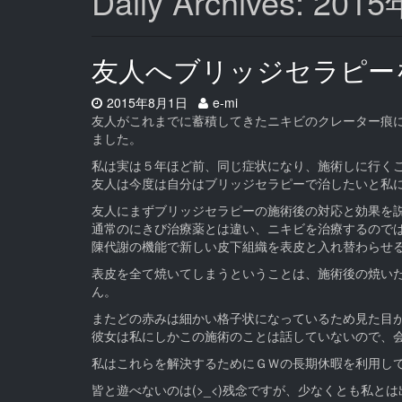
Daily Archives: 20
友人へブリッジセラピー
Date:
Author:
2015年8月1日
e-mi
友人がこれまでに蓄積してきたニキビのクレーター痕に(
ました。
私は実は５年ほど前、同じ症状になり、施術しに行く
友人は今度は自分はブリッジセラピーで治したいと私
友人にまずブリッジセラピーの施術後の対応と効果を
通常のにきび治療薬とは違い、ニキビを治療するので
陳代謝の機能で新しい皮下組織を表皮と入れ替わらせ
表皮を全て焼いてしまうということは、施術後の焼いた
ん。
またどの赤みは細かい格子状になっているため見た目が
彼女は私にしかこの施術のことは話していないので、
私はこれらを解決するためにＧＷの長期休暇を利用し
皆と遊べないのは(>_<)残念ですが、少なくとも私とは