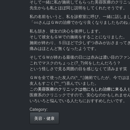
そして一緒に私が施術してもらった美容医療のクリニ
先生からも私とほぼ同じ説明をしてくれたそうです。
私の名前をいうと、私を診察室に呼び、一緒に話しま
「○○さんはＧＷの治療でかなり良くなりましたものね
私も頷き、彼女の決心を後押しします。
そして彼女もＧＷでの施術をすることになりました。
施術が終わり、５日ほどで少しずつ赤みがおさまって
痛みはほとんど無くなったようです。
そしてＧＷが終わる最後の日には赤みは濃い目のファ
これでマスクのちょっと(?_?)何をしたんだろう？
という怪しさで見る周囲の目を感じなくて済みます笑
ＧＷを全て使った友人の(^_^;)施術でしたが、今で
友人もすごく(*^_^*)喜んでいました。
この
美容医療のクリニックは他にもしわ治療に来る人
医療系のクリニックですので、安心なのかもしれませ
いろいろと悩んでいる人たちにおすすめしたいです。
Category:
美容・健康