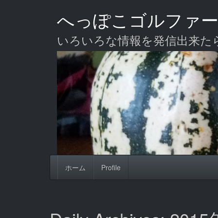
Skip
へっぽこゴルファ
to
main
content
いろいろな情報を発信出来た
ホーム
Profile