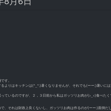
15年8月6日
倒です。
よりはキッチンは(^_^;)暑くなりませんが、それでも(ーー;)暑いに
思っているのですが、２，３日前から私はガッツリお肉が(>_<)食べたく
で、それは財政上良くないし、ガッツリお肉は作るのが(ーー;)面倒だ