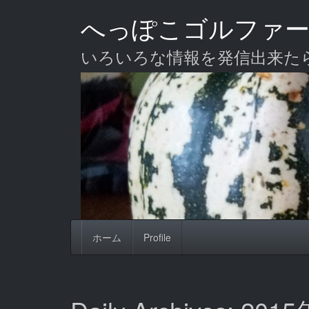
Skip
へっぽこゴルファ
to
main
content
いろいろな情報を発信出来た
ホーム
Profile