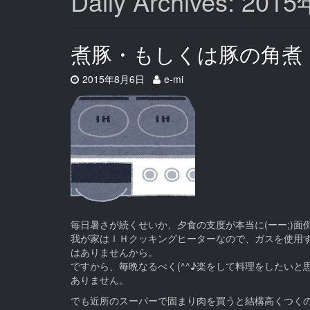
Daily Archives: 20
煮豚・もしくは豚の角煮
Date:
Author:
2015年8月6日
e-mi
毎日暑さが続くせいか、夕食の支度が本当に(ーー;)面
我が家はＩＨクッキングヒーターなので、ガスを使用する
はありませんから。
ですから、毎晩なるべく(^^♪楽をして料理をしたいと
ありません。
でも近所のスーパーで固まり肉を買うと結構高くつくの