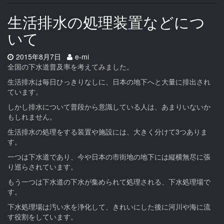
生活排水の処理装置などにつ
いて
Date:
Author:
2015年8月7日
e-mi
全国の下水道普及率を考えてみました。
生活排水は毎日ひっきりなしに、日本の地下へと大量に排出され
ています。
しかし排水について普段から意識している人は、あまりいないか
もしれません。
生活排水の処理をする装置や施設には、大きく分けて3つありま
す。
一つは下水道であり、今や日本の市街地の地下には縦横無尽に張
り巡らされています。
もう一つは下水道の下水が集められて処理される、下水処理場で
す。
下水処理場は汚い水を浄化して、きれいにした後に河川や海に流
す役割をしています。