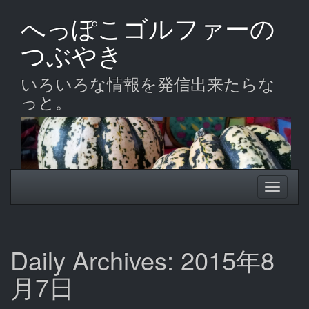
Skip
へっぽこゴルファーの
to
main
つぶやき
content
いろいろな情報を発信出来たらな
っと。
Toggle
Toggle
navigation
navigati
Daily Archives: 2015年8
月7日