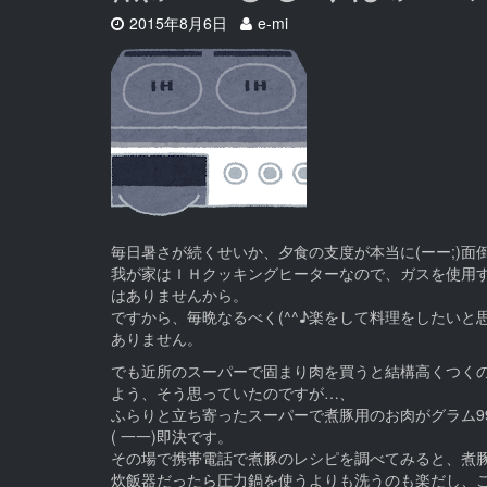
Date:
Author:
2015年8月6日
e-mi
毎日暑さが続くせいか、夕食の支度が本当に(ーー;)面
我が家はＩＨクッキングヒーターなので、ガスを使用する
はありませんから。
ですから、毎晩なるべく(^^♪楽をして料理をしたいと
ありません。
でも近所のスーパーで固まり肉を買うと結構高くつくの
よう、そう思っていたのですが…、
ふらりと立ち寄ったスーパーで煮豚用のお肉がグラム9
( 一一)即決です。
その場で携帯電話で煮豚のレシピを調べてみると、煮
炊飯器だったら圧力鍋を使うよりも洗うのも楽だし、これ